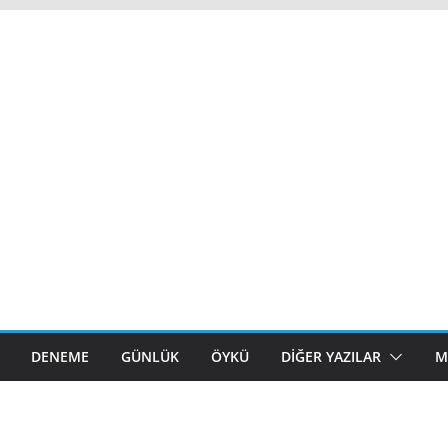
DENEME
GÜNLÜK
ÖYKÜ
DIĞER YAZILAR
M