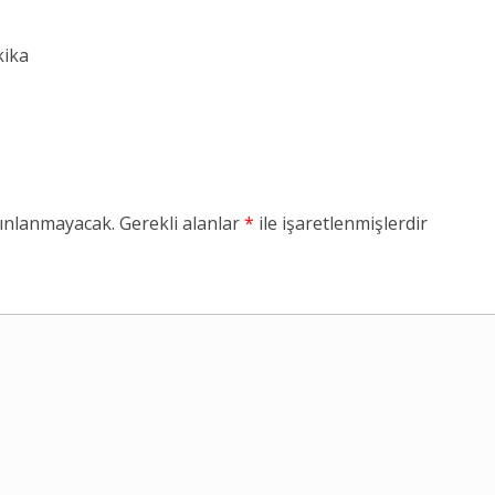
kika
yınlanmayacak.
Gerekli alanlar
*
ile işaretlenmişlerdir