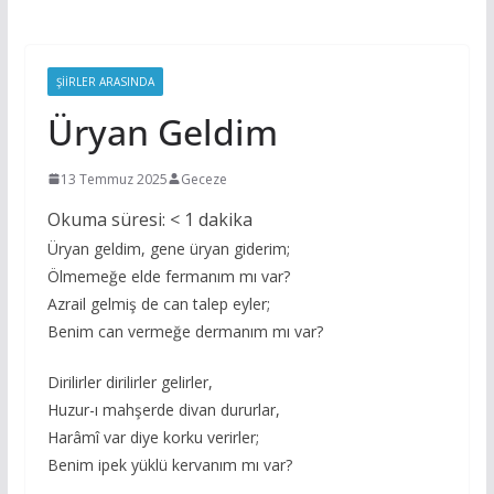
ŞIIRLER ARASINDA
Üryan Geldim
13 Temmuz 2025
Geceze
Okuma süresi:
< 1
dakika
Üryan geldim, gene üryan giderim;
Ölmemeğe elde fermanım mı var?
Azrail gelmiş de can talep eyler;
Benim can vermeğe dermanım mı var?
Dirilirler dirilirler gelirler,
Huzur-ı mahşerde divan dururlar,
Harâmî var diye korku verirler;
Benim ipek yüklü kervanım mı var?