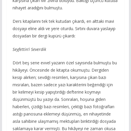
karşısına çıkan ıvır zıvırla doluydu. Baktığı üçüncü kutuda
nihayet aradığını bulmuştu.
Ders kitaplarını tek tek kutudan çıkardı, en alttaki mavi
dosyayı eline aldı ve yere oturdu. Sırtını duvara yaslayıp
dosyadan bir dergi kupürü çıkardı:
Seyfettin’i Severdik
Dört beş sene evvel yazarın özel sayısında bulmuştu bu
hikâyeyi. Öncesinde de kitapta okumuştu. Dergiden
kesip alırken; sevdiği resimleri, karşısına çıkan bazı
mısraları, bazen sadece yazı karakterini beğendiği için
bir kelimeyi kesip yapıştırdığı defterine koymayı
düşünmüştü bu yazıyı da. Sonraları, hoşuna giden
haberleri, çizdiği bazı resimleri, çektiği bazı fotoğrafları
astığı panosuna eklemeyi düşünmüş, en nihayetinde
asla sahibine ulaşmamış mektupları biriktirdiği dosyada
saklamaya karar vermişti. Bu hikâyeyi ne zaman okusa