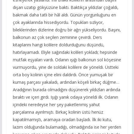
dışarı uzatıp gökyüzüne baktı. Baktıkça yıldızlar çoğaldı,
bakmak daha tatlı bir hâl aldı. Günün yorgunluğunu en
çok ayaklarında hissediyordu. Topukları sızlıyor,
bileklerinden dizlerine doğru bir ağrı yükseliyordu. Başını,
balkonun az çok seçilen zeminine çevirdi. Ders
kitaplarını hangi kolilere doldurduğunu düşündü,
hatırlayamadı. Eliyle sağındaki kolileri yokladı; hepsinde
mutfak eşyaları vardı. Odanın ışığı balkonun sol köşesine
vurmuyordu, yine de soldaki kolilere de yöneldi. Üstteki
orta boy kolinin içine elini daldırdı. Önce yumuşak bir
kumaş parçası yakaladı, ardından köşeli birkaç düğme…
Aradığının burada olmadığını düşünerek yıldızları ardında
bıraktı ve içeri girdi. Işığı yanık odaya yöneldi ilk. Odanın
içindeki neredeyse her şey paketlenmiş yahut
parçalarına ayırılmıştı. Birkaç kolinin üstü henüz
kapatılmamıştı, aramaya oradan başladı. İlk iki kutu,
lazım olduğunda bulamadığı, olmadığında ise her yerden