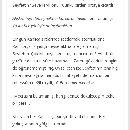
Seyfettin? Severlerdi onu. “Çünkü birden ortaya çıkardı.”
Alışkanlığa dönüşmekten korkardı, belki,
derdi onun için.
Ya da her yönüyle anlaşılmaktan…
Bir gün Kanlıca sırtlarında rastlamak istemişti ona.
Kanlıca’ya ilk gidişindeyse aklına bile gelmemişti
Seyfettin. Çok kırılmıştı kendine, utancından Seyfettin’in
yüzüne de uzun süre bakamadı.. Zaten gözlerinin rengini
de öğrenememişti hiç. Oysa içten içe Seyfettin’in ona hiç
kırılamayacağına inanırdı. En nihayetinde mahzun bir
tebessüm değil miydi, o?
Bir demet menekşe…
“Mecrasını bulamamış, hangi denize döküleceği meçhul
bir dere…”
Sonraları her Kanlıca’ya gidişinde yâd etti onu. Her
yokuşta onun gölgesini aradı.