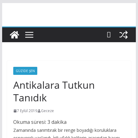
Skip
to
content
GÜZIDE ŞEN
Antikalara Tutkun
Tanıdık
7 Eylül 2019
Geceze
Okuma süresi:
3
dakika
Zamanında sarımtırak bir renge boyadığı koruluklara
esneyerek yaslandı. İrili ufaklı kolilerin arasından başını