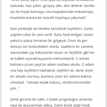
tutkundu. Naz çeker, gözyaşı siler, dert dinlerdi. Kendisi
için bir hayat kurmaya, onu başkalarından kıskanmaya,
insanlarla arasına bir mesafe koymaya çalışmadı.”
Bazı yönleriyle de kendine benzetirdi Seyfettin’i.
Çünkü
çizgiden çıkan bir yanı vardı.
Ruhu fazla kırılgan, bazen
yalnızca yokuş tırmanan bir gölgeydi. Onun da geri
dönüşü zor küskünlükleri olurdu. Saatlerce bir camiinin
avlusundaki çay bahçesinde oturur ve Seyfettin gibi her
an kalbini açacakmışçasına mahzunlaşırdı. O avluda
bulmaca çözen yaşlı bir adam mutlaka olurdu. O adam
ona hep Seyfettin’i hatırlatırdı.
Seyfettin de
, derdi,
böyle
bir avluda oturmuş, bulmaca çözen bir adama bakmış
olmalıydı.
“Havada leylak kokusu, etrafta kimsecikler
yok…”
Şimdi gecenin bir vakti, o kadar yorgunluğun arasında
nasıl da düşüvermişti aklına. Zaten böyle değil miydi,