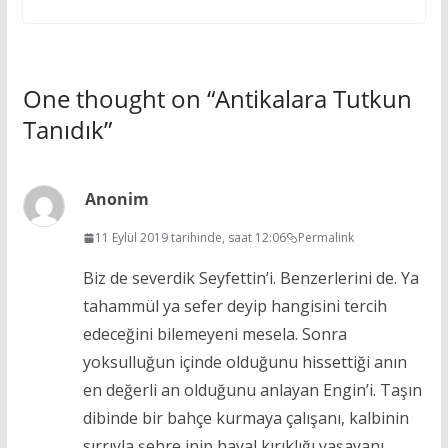
One thought on “
Antikalara Tutkun
Tanıdık
”
Anonim
11 Eylül 2019 tarihinde, saat 12:06
Permalink
Biz de severdik Seyfettin’i. Benzerlerini de. Ya
tahammül ya sefer deyip hangisini tercih
edeceğini bilemeyeni mesela. Sonra
yoksulluğun içinde olduğunu hissettiği anın
en değerli an olduğunu anlayan Engin’i. Taşın
dibinde bir bahçe kurmaya çalışanı, kalbinin
sırrıyla şehre inip hayal kırıklığı yaşayanı,