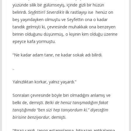
yüzünde silik bir gülümseyiş, içinde gizli bir hüzün
belirirdi.
Seyfettin’i Severdik’e
ilk rastlayışı ise henüz on
beş yaşındayken olmuştu ve Seyfettin ona o kadar
tanıdık gelmişti ki, çevresinde muhakkak ona benzeyen
birinin olduğunu düşünmüş, o kişinin kim olduğu üzerine
epeyce kafa yormuştu.
“Ne kadar adam tanır, ne kadar sokak adı bilirdi.
..
Yalnızlıktan korkar, yalnız yaşardı.”
Sonraları çevresinde böyle biri olmadığını anlamış ve
belki de, demişti.
Belki de henüz tanışmadığım fakat
tanıştığımda “ben sizi hep tanıyordum ki,” diyeceğim
birisine benziyordur,
demişti.
“Biraz şairdi, Japon estamplarına, bitpazarı antikalarına