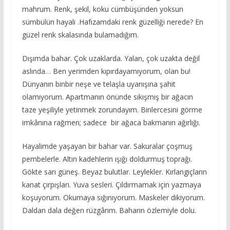
mahrum. Renk, şekil, koku cümbüşünden yoksun
sümbülün hayali .Hafızamdaki renk güzelliği nerede? En
güzel renk skalasında bulamadığım.
Dışımda bahar. Çok uzaklarda. Yalan, çok uzakta değil
aslında… Ben yerimden kıpırdayamıyorum, olan bu!
Dünyanın binbir neşe ve telaşla uyanışına şahit
olamıyorum. Apartmanın önünde sıkışmış bir ağacın
taze yeşiliyle yetinmek zorundayım. Binlercesini görme
imkânına rağmen; sadece bir ağaca bakmanın ağırlığı.
Hayalimde yaşayan bir bahar var. Sakuralar çoşmuş
pembelerle. Altın kadehlerin ışığı doldurmuş toprağı.
Gökte sarı güneş. Beyaz bulutlar. Leylekler. Kırlangıçların
kanat çırpışları. Yuva sesleri. Çıldırmamak için yazmaya
koşuyorum. Okumaya sığınıyorum. Maskeler dikiyorum.
Daldan dala değen rüzgârım. Baharın özlemiyle dolu.