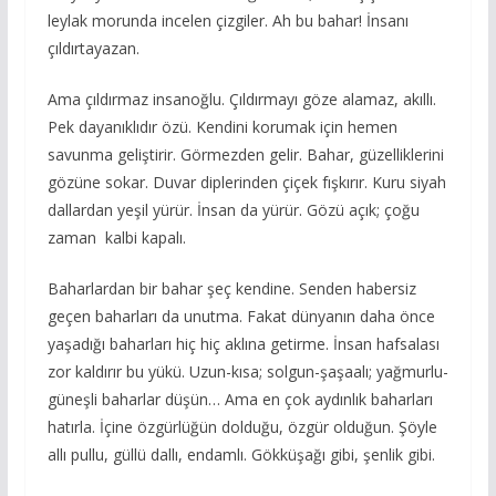
leylak morunda incelen çizgiler. Ah bu bahar! İnsanı
çıldırtayazan.
Ama çıldırmaz insanoğlu. Çıldırmayı göze alamaz, akıllı.
Pek dayanıklıdır özü. Kendini korumak için hemen
savunma geliştirir. Görmezden gelir. Bahar, güzelliklerini
gözüne sokar. Duvar diplerinden çiçek fışkırır. Kuru siyah
dallardan yeşil yürür. İnsan da yürür. Gözü açık; çoğu
zaman kalbi kapalı.
Baharlardan bir bahar şeç kendine. Senden habersiz
geçen baharları da unutma. Fakat dünyanın daha önce
yaşadığı baharları hiç hiç aklına getirme. İnsan hafsalası
zor kaldırır bu yükü. Uzun-kısa; solgun-şaşaalı; yağmurlu-
güneşli baharlar düşün… Ama en çok aydınlık baharları
hatırla. İçine özgürlüğün dolduğu, özgür olduğun. Şöyle
allı pullu, güllü dallı, endamlı. Gökküşağı gibi, şenlik gibi.