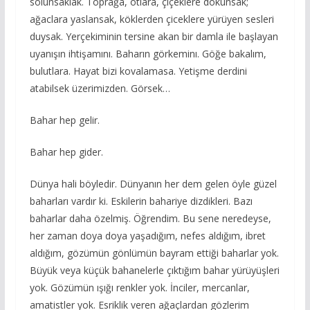
solunsaklak. Toprağa, otlara, çiçeklere dokunsak;
ağaclara yaslansak, köklerden çiceklere yürüyen sesleri
duysak. Yerçekiminin tersine akan bir damla ile başlayan
uyanışın ihtişamını. Baharın görkeminı. Göğe bakalım,
bulutlara. Hayat bizi kovalamasa. Yetişme derdini
atabilsek üzerimizden. Görsek…
Bahar hep gelir.
Bahar hep gider.
Dünya hali böyledir. Dünyanın her dem gelen öyle güzel
baharları vardır ki. Eskilerin bahariye dizdikleri. Bazı
baharlar daha özelmiş. Öğrendim. Bu sene neredeyse,
her zaman doya doya yaşadığım, nefes aldığım, ibret
aldığım, gözümün gönlümün bayram ettiği baharlar yok.
Büyük veya küçük bahanelerle çıktığım bahar yürüyüşleri
yok. Gözümün ışığı renkler yok. İnciler, mercanlar,
amatistler yok. Esriklik veren ağaçlardan gözlerim