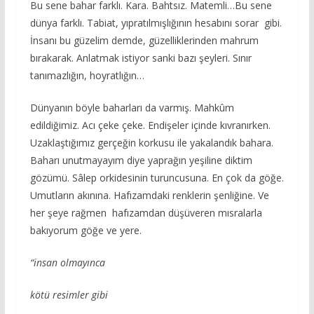
Bu sene bahar farklı. Kara. Bahtsız. Matemli…Bu sene
dünya farklı. Tabiat, yıpratılmışlığının hesabını sorar gibi.
İnsanı bu güzelim demde, güzelliklerinden mahrum
bırakarak. Anlatmak istiyor sanki bazı şeyleri. Sınır
tanımazlığın, hoyratlığın…
Dünyanın böyle baharları da varmış. Mahkûm
edildiğimiz. Acı çeke çeke. Endişeler içinde kıvranırken.
Uzaklaştığımız gerçeğin korkusu ile yakalandık bahara.
Baharı unutmayayım diye yaprağın yeşiline diktim
gözümü. Sâlep orkidesinin turuncusuna. En çok da göğe.
Umutların akınına. Hafızamdaki renklerin şenliğine. Ve
her şeye rağmen hafızamdan düşüveren mısralarla
bakıyorum göğe ve yere.
“insan olmayınca
kötü resimler gibi