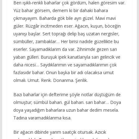
Ben ışıklı-renkli baharlar çok gördüm, halen göresim var.
Yüz bahar görsem, demem ki bir dahaki bahara
çıkmayayım. Baharda gök bile ayrı güzel. Mavi mavi
güler. Rüzgâr incitmeden eser. Ağacın, kuşun, böceğin
uyanışı başlar. Sert toprağı delip baş uzatan nergisler,
sümbüller, zambaklar… Her birisi nadide güzellikte bu
eserler. Sayamadıklarım da var. Zihnimde gezen sarı
yaban gülleri. Buruşuk ipek kanatlarıyla sarı gelincik ve
daha nicesi… Saydıklarımın ve sayamadıklarımın çok
fazlasıdır bahar. Onun başka bir adı olacaksa umut
olmalı. Umut. Renk. Donanma. Şenlik.
Bazı baharlar için defterime şöyle notlar düştüğüm de
olmuştur; sümbül baharı. gül baharı. sarı bahar… Doya
doya yaşadığım baharlara uzun bahar dedim mesela.
Tadına varamadıklarıma kısa.
Bir ağacın dibinde yarım saatçik otursak. Azıcık