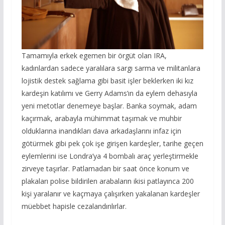
Tamamıyla erkek egemen bir örgüt olan IRA,
kadınlardan sadece yaralılara sargı sarma ve militanlara
lojistik destek sağlama gibi basit işler beklerken iki kız
kardeşin katılımı ve Gerry Adams’ın da eylem dehasıyla
yeni metotlar denemeye başlar. Banka soymak, adam
kaçırmak, arabayla mühimmat taşımak ve muhbir
olduklarına inandıkları dava arkadaşlarını infaz için
götürmek gibi pek çok işe girişen kardeşler, tarihe geçen
eylemlerini ise Londra’ya 4 bombalı araç yerleştirmekle
zirveye taşırlar. Patlamadan bir saat önce konum ve
plakaları polise bildirilen arabaların ikisi patlayınca 200
kişi yaralanır ve kaçmaya çalışırken yakalanan kardeşler
müebbet hapisle cezalandırılırlar.