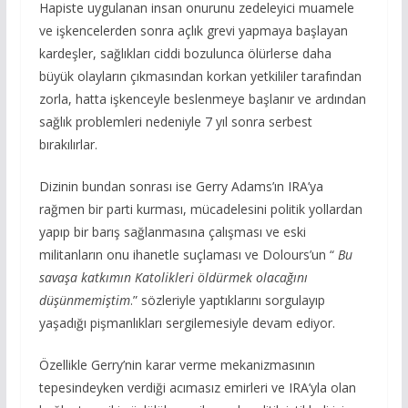
Hapiste uygulanan insan onurunu zedeleyici muamele
ve işkencelerden sonra açlık grevi yapmaya başlayan
kardeşler, sağlıkları ciddi bozulunca ölürlerse daha
büyük olayların çıkmasından korkan yetkililer tarafından
zorla, hatta işkenceyle beslenmeye başlanır ve ardından
sağlık problemleri nedeniyle 7 yıl sonra serbest
bırakılırlar.
Dizinin bundan sonrası ise Gerry Adams’ın IRA’ya
rağmen bir parti kurması, mücadelesini politik yollardan
yapıp bir barış sağlanmasına çalışması ve eski
militanların onu ihanetle suçlaması ve Dolours’un “
Bu
savaşa katkımın Katolikleri öldürmek olacağını
düşünmemiştim
.” sözleriyle yaptıklarını sorgulayıp
yaşadığı pişmanlıkları sergilemesiyle devam ediyor.
Özellikle Gerry’nin karar verme mekanizmasının
tepesindeyken verdiği acımasız emirleri ve IRA’yla olan