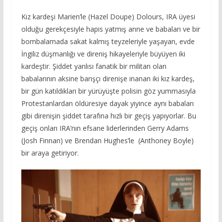
Kız kardeşi Marien’le (Hazel Doupe) Dolours, IRA üyesi
olduğu gerekçesiyle hapis yatmış anne ve babaları ve bir
bombalamada sakat kalmış teyzeleriyle yaşayan, evde
İngiliz düşmanlığı ve direniş hikayeleriyle büyüyen iki
kardeştir. Şiddet yanlısı fanatik bir militan olan
babalarının aksine barışçı direnişe inanan iki kız kardeş,
bir gün katıldıkları bir yürüyüşte polisin göz yummasıyla
Protestanlardan öldüresiye dayak yiyince aynı babaları
gibi direnişin şiddet tarafına hızlı bir geçiş yapıyorlar. Bu
geçiş onları IRA’nın efsane liderlerinden Gerry Adams
(Josh Finnan) ve Brendan Hughes’le (Anthoney Boyle)
bir araya getiriyor.