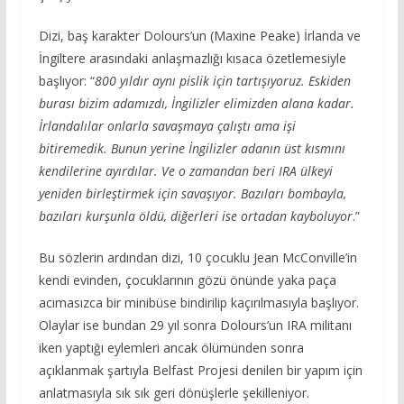
Dizi, baş karakter Dolours’un (Maxine Peake) İrlanda ve
İngiltere arasındaki anlaşmazlığı kısaca özetlemesiyle
başlıyor: “
800 yıldır aynı pislik için tartışıyoruz. Eskiden
burası bizim adamızdı, İngilizler elimizden alana kadar.
İrlandalılar onlarla savaşmaya çalıştı ama işi
bitiremedik. Bunun yerine İngilizler adanın üst kısmını
kendilerine ayırdılar. Ve o zamandan beri IRA ülkeyi
yeniden birleştirmek için savaşıyor. Bazıları bombayla,
bazıları kurşunla öldü, diğerleri ise ortadan kayboluyor
.”
Bu sözlerin ardından dizi, 10 çocuklu Jean McConville’in
kendi evinden, çocuklarının gözü önünde yaka paça
acımasızca bir minibüse bindirilip kaçırılmasıyla başlıyor.
Olaylar ise bundan 29 yıl sonra Dolours’un IRA militanı
iken yaptığı eylemleri ancak ölümünden sonra
açıklanmak şartıyla Belfast Projesi denilen bir yapım için
anlatmasıyla sık sık geri dönüşlerle şekilleniyor.