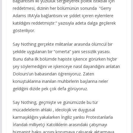
bağlantısını iki yüzlülük sergileyerek politik istikbali için
reddetmesi, dizinin her bölümünün sonunda “Gerry
Adams IRA’yla bağlantısını ve şiddet içeren eylemlere
katıldığını reddetmiştir.” yazısıyla adeta dalga geçilerek
gösteriliyor.
Say Nothing gerçekte militanlar arasında ölümcül bir
şekilde uygulanan bir “omerta” yani sessizlik yasası.
Bunu daha ilk bölümde hapiste işkence görürken hiçbir
şey söylemediğini ve işkenceye nasıl dayandığını anlatan
Dolours’un babasından öğreniyoruz. Zaten
konuştuklarına inanılan muhbirlerin başlarına neler
geldiğini dizide pek çok defa görüyoruz.
Say Nothing, geçmişte ve günümüzde bu tür
mücadelelerin ahlaki , ideolojik ve duygusal
karmaşıklığını yakalarken İngiliz yanlısı Protestanlarla
İrlandalı milliyetçi Katoliklerin arasındaki çatışmayı
hümanist bakış açısını korumaya çalışarak aktarmaya