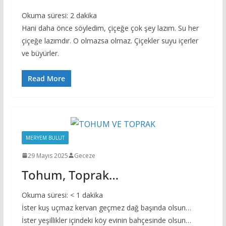
Okuma süresi:
2
dakika
Hani daha önce söyledim, çiçeğe çok şey lazım. Su her
çiçeğe lazımdır. O olmazsa olmaz. Çiçekler suyu içerler
ve büyürler.
Read More
MERYEM BULUT
29 Mayıs 2025
Geceze
Tohum, Toprak…
Okuma süresi:
< 1
dakika
İster kuş uçmaz kervan geçmez dağ başında olsun…
İster yeşillikler içindeki köy evinin bahçesinde olsun…