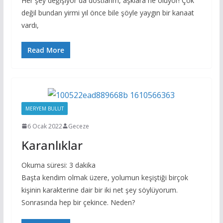
Her şey değişiyor da dostlarım, aşklara ne oluyor! Çok
değil bundan yirmi yıl önce bile şöyle yaygın bir kanaat
vardı,
Read More
MERYEM BULUT
6 Ocak 2022
Geceze
Karanlıklar
Okuma süresi:
3
dakika
Başta kendim olmak üzere, yolumun keşiştiği birçok
kişinin karakterine dair bir iki net şey söylüyorum.
Sonrasında hep bir çekince. Neden?