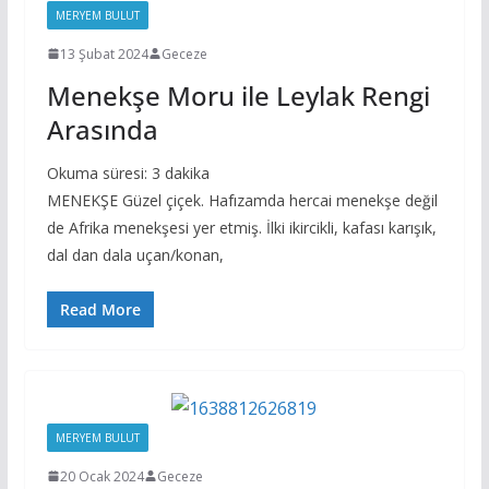
MERYEM BULUT
13 Şubat 2024
Geceze
Menekşe Moru ile Leylak Rengi
Arasında
Okuma süresi:
3
dakika
MENEKŞE Güzel çiçek. Hafızamda hercai menekşe değil
de Afrika menekşesi yer etmiş. İlki ikircikli, kafası karışık,
dal dan dala uçan/konan,
Read More
MERYEM BULUT
20 Ocak 2024
Geceze