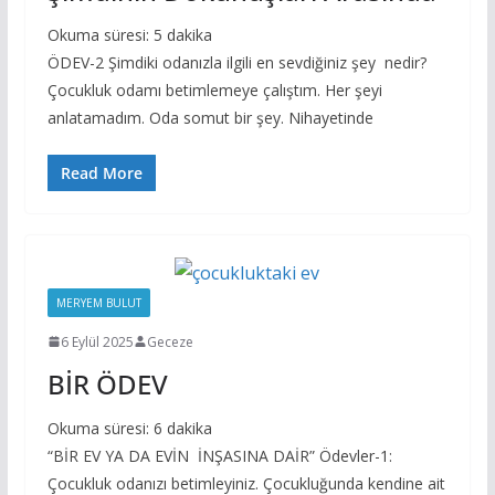
Okuma süresi:
5
dakika
ÖDEV-2 Şimdiki odanızla ilgili en sevdiğiniz şey nedir?
Çocukluk odamı betimlemeye çalıştım. Her şeyi
anlatamadım. Oda somut bir şey. Nihayetinde
Read More
MERYEM BULUT
6 Eylül 2025
Geceze
BİR ÖDEV
Okuma süresi:
6
dakika
“BİR EV YA DA EVİN İNŞASINA DAİR” Ödevler-1:
Çocukluk odanızı betimleyiniz. Çocukluğunda kendine ait