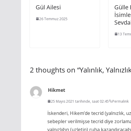
Gül Ailesi
Gülle
İsimle
26 Temmuz 2025
Sevdal
13 Tem
2 thoughts on “
Yalınlık, Yalnızlı
Hikmet
25 Mayıs 2021 tarihinde, saat 02:45
Permalink
İskenderi, Hikem’de tecrid (yalnızlık, 
sebepler verilmişse tecrid diye zorlama 
yalnızlığın (uzletin) ruha kazandıracağı