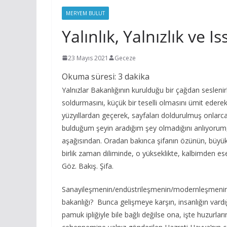
MERYEM BULUT
Yalınlık, Yalnızlık ve Is
23 Mayıs 2021
Geceze
Okuma süresi:
3
dakika
Yalnızlar Bakanlığının kurulduğu bir çağdan seslenir
soldurmasını, küçük bir teselli olmasını ümit edere
yüzyıllardan geçerek, sayfaları doldurulmuş onlarca
bulduğum şeyin aradığım şey olmadığını anlıyorum,
aşağısından. Oradan bakınca şifanın özünün, büyük
birlik zaman diliminde, o yükseklikte, kalbimden ese
Göz. Bakış. Şifa.
Sanayileşmenin/endüstrileşmenin/modernleşmenin kales
bakanlığı? Bunca gelişmeye karşın, insanlığın vardı
pamuk ipliğiyle bile bağlı değilse ona, işte huzurl