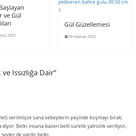
 Başlayan
r ve Gül
ıları
Gül Güzellemesi
muz 2025
29 Haziran 2025
k ve Issızlığa Dair
”
uzlet) verilmişse sana sebeplerin peşinde koşmayı bırak;
diyor. Belki insana bazen belli sürelik yalnızlık veriliyor,
 şeyler de vardır belki.