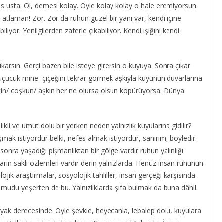
llus usta. Ol, demesi kolay. Öyle kolay kolay o hale eremiyorsun.
tlaman! Zor. Zor da ruhun güzel bir yanı var, kendi içine
abiliyor. Yenilgilerden zaferle çıkabiliyor. Kendi ışığını kendi
çıkarsın. Gerçi bazen bile isteye girersin o kuyuya. Sonra çıkar
küçücük mine çiçeğini tekrar görmek aşkıyla kuyunun duvarlarına
steğin/ coşkun/ aşkın her ne olursa olsun köpürüyorsa. Dünya
enlikli ve umut dolu bir yerken neden yalnızlık kuyularına gidilir?
mak istiyordur belki, nefes almak istiyordur, sanırım, böyledir.
nra yaşadığı pişmanlıktan bir gölge vardır ruhun yalınlığı
arın saklı özlemleri vardır derin yalnızlarda. Henüz insan ruhunun
ojik araştırmalar, sosyolojik tahliller, insan gerçeği karşısında
i umudu yeşerten de bu. Yalnızlıklarda şifa bulmak da buna dâhil.
ştiyak derecesinde. Öyle şevkle, heyecanla, lebalep dolu, kuyulara