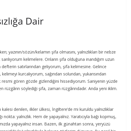
sızlığa Dair
ken; yazının/sözün/kelamın şifa olmasını, yalnızlıkları bir nebze
k sarılıyorum kelimelere. Onların şifa olduğuna inandığım uzun
 defterin satırlarından geliyorum, şifa kelimesine. Gelince
 kelimeyi kurcalıyorum, sağından solundan, yukarısından
 resmi gören gözde gizlendiğini hissediyorum. Saniyenin yüzde
n rüzgârın söylediği şifa, zaman rüzgârındadır. Anda yeni iklim.
i denilen, ilkler ülkesi, İngiltere’de mi kuruldu yalnızlıklar
ğı nokta: yalnızlık. Hem de yapayalnız. Yaratıcıyla bağı kopmuş,
arımızda yapayalnız insan. Bazen, ilk günahtan sonra, yeryüzü