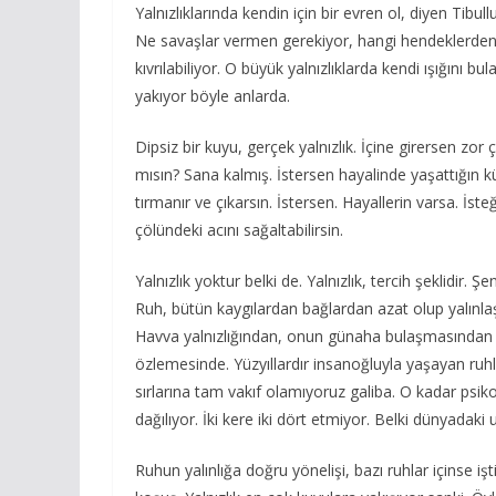
Yalnızlıklarında kendin için bir evren ol, diyen Tibu
Ne savaşlar vermen gerekiyor, hangi hendeklerden a
kıvrılabiliyor. O büyük yalnızlıklarda kendi ışığını bul
yakıyor böyle anlarda.
Dipsiz bir kuyu, gerçek yalnızlık. İçine girersen zor 
mısın? Sana kalmış. İstersen hayalinde yaşattığın 
tırmanır ve çıkarsın. İstersen. Hayallerin varsa. İ
çölündeki acını sağaltabilirsin.
Yalnızlık yoktur belki de. Yalnızlık, tercih şeklidir. Ş
Ruh, bütün kaygılardan bağlardan azat olup yalınlaş
Havva yalnızlığından, onun günaha bulaşmasından so
özlemesinde. Yüzyıllardır insanoğluyla yaşayan ruhl
sırlarına tam vakıf olamıyoruz galiba. O kadar psikol
dağılıyor. İki kere iki dört etmiyor. Belki dünyadak
Ruhun yalınlığa doğru yönelişi, bazı ruhlar içinse i