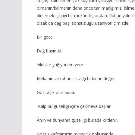
koşuş. Yalnızlık en çok kuyulara yakışıyor sanki. Öyl
olmanın/kalmanın daha önce tanımadığımız, bilmedi
dinlemek için iyi bir mekândır, oraları. Ruhun yalnız
olsak da dağ başı sonsuzluğu uzanıyor içimizde.
Bir gece.
Dağ başında.
Yıldızlar yağıyorken yere.
Mekânın ve ruhun ıssızlığı birbirine değer.
Göz, âşık olur buna.
Kalp bu güzelliği içine çekmeye başlar.
Ân’ın ve dünyanın güzelliği burada kilitlenir.
Göğüs kafesimizin minnacık noktasında