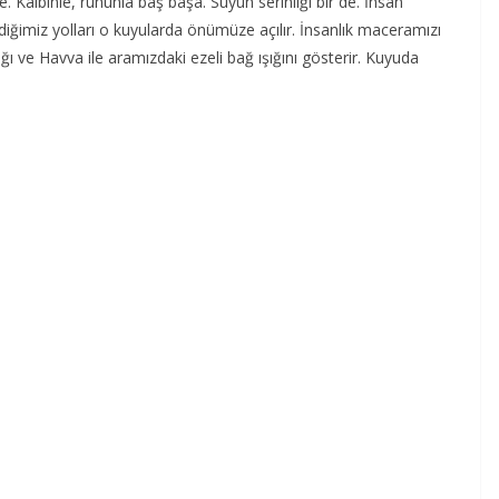
e. Kalbinle, ruhunla baş başa. Suyun serinliği bir de. İnsan
ğimiz yolları o kuyularda önümüze açılır. İnsanlık maceramızı
lığı ve Havva ile aramızdaki ezeli bağ ışığını gösterir. Kuyuda