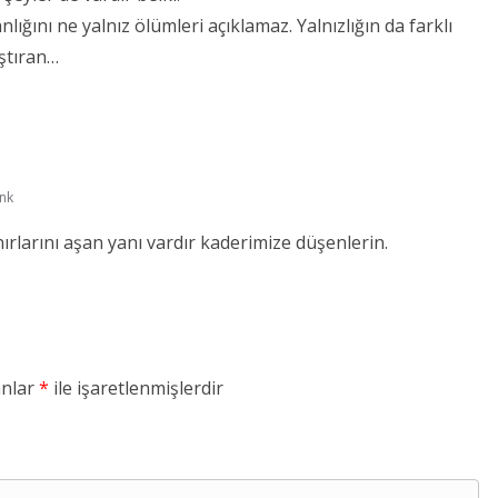
lığını ne yalnız ölümleri açıklamaz. Yalnızlığın da farklı
aştıran…
nk
ırlarını aşan yanı vardır kaderimize düşenlerin.
anlar
*
ile işaretlenmişlerdir