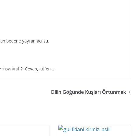
an bedene yayılan acı su.
şır insan/ruh? Cevap, lütfen…
Dilin Göğünde Kuşları Örtünmek