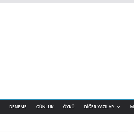
DENEME
GÜNLÜK
ÖYKÜ
DIĞER YAZILAR
M