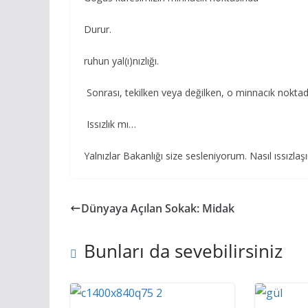
Durur.
ruhun yal(ı)nızlığı.
Sonrası, tekilken veya değilken, o minnacık noktad
Issızlık mı…
Yalnızlar Bakanlığı size sesleniyorum. Nasıl ıssızla
Dünyaya Açılan Sokak: Midak
Bunları da sevebilirsiniz