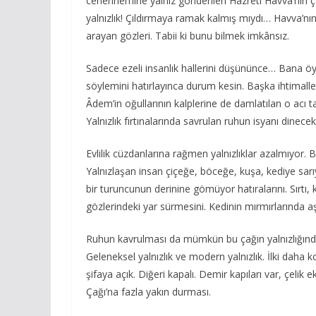
cehennemine yalnız gönderilen Hazreti Havva’nın çar
yalnızlık! Çıldırmaya ramak kalmış mıydı… Havva’nı
arayan gözleri. Tabii ki bunu bilmek imkânsız.
Sadece ezeli insanlık hallerini düşününce… Bana öyl
söylemini hatırlayınca durum kesin. Başka ihtimaller
Âdem’in oğullarının kalplerine de damlatılan o acı t
Yalnızlık fırtınalarında savrulan ruhun isyanı dinece
Evlilik cüzdanlarına rağmen yalnızlıklar azalmıyor. B
Yalnızlaşan insan çiçeğe, böceğe, kuşa, kediye sarıy
bir turuncunun derinine gömüyor hatıralarını. Sırtı,
gözlerindeki yar sürmesini. Kedinin mırmırlarında aşk
Ruhun kavrulması da mümkün bu çağın yalnızlığında.
Geleneksel yalnızlık ve modern yalnızlık. İlki daha ko
şifaya açık. Diğeri kapalı. Demir kapıları var, çelik
Çağı’na fazla yakın durması.