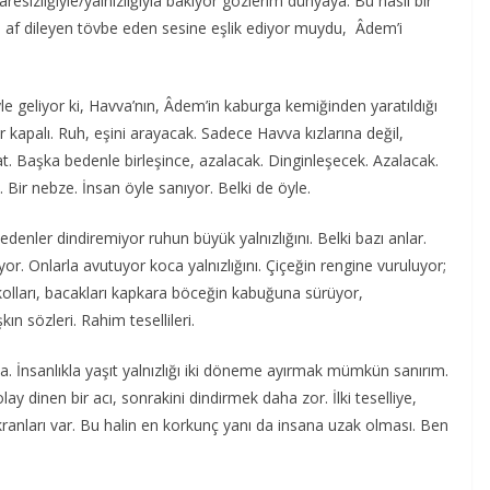
esizliğiyle/yalnızlığıyla bakıyor gözlerim dünyaya. Bu nasıl bir
n af dileyen tövbe eden sesine eşlik ediyor muydu, Âdem’i
e geliyor ki, Havva’nın, Âdem’in kaburga kemiğinden yaratıldığı
 kapalı. Ruh, eşini arayacak. Sadece Havva kızlarına değil,
at. Başka bedenle birleşince, azalacak. Dinginleşecek. Azalacak.
k. Bir nebze. İnsan öyle sanıyor. Belki de öyle.
edenler dindiremiyor ruhun büyük yalnızlığını. Belki bazı anlar.
or. Onlarla avutuyor koca yalnızlığını. Çiçeğin rengine vuruluyor;
 kolları, bacakları kapkara böceğin kabuğuna sürüyor,
ın sözleri. Rahim tesellileri.
 İnsanlıkla yaşıt yalnızlığı iki döneme ayırmak mümkün sanırım.
lay dinen bir acı, sonrakini dindirmek daha zor. İlki teselliye,
 ekranları var. Bu halin en korkunç yanı da insana uzak olması. Ben