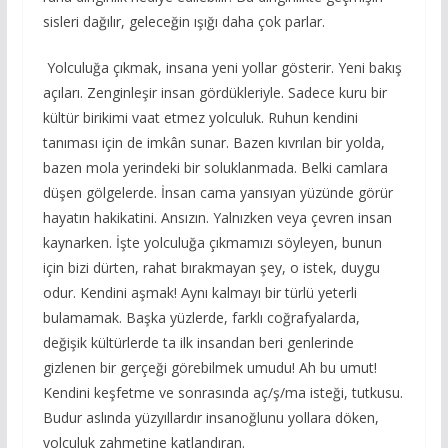
sisleri dağılır, geleceğin ışığı daha çok parlar.
Yolculuğa çıkmak, insana yeni yollar gösterir. Yeni bakış
açıları. Zenginleşir insan gördükleriyle. Sadece kuru bir
kültür birikimi vaat etmez yolculuk. Ruhun kendini
tanıması için de imkân sunar. Bazen kıvrılan bir yolda,
bazen mola yerindeki bir soluklanmada. Belki camlara
düşen gölgelerde. İnsan cama yansıyan yüzünde görür
hayatın hakikatini. Ansızın. Yalnızken veya çevren insan
kaynarken. İşte yolculuğa çıkmamızı söyleyen, bunun
için bizi dürten, rahat bırakmayan şey, o istek, duygu
odur. Kendini aşmak! Aynı kalmayı bir türlü yeterli
bulamamak. Başka yüzlerde, farklı coğrafyalarda,
değişik kültürlerde ta ilk insandan beri genlerinde
gizlenen bir gerçeği görebilmek umudu! Ah bu umut!
Kendini keşfetme ve sonrasında aç/ş/ma isteği, tutkusu.
Budur aslında yüzyıllardır insanoğlunu yollara döken,
yolculuk zahmetine katlandıran.