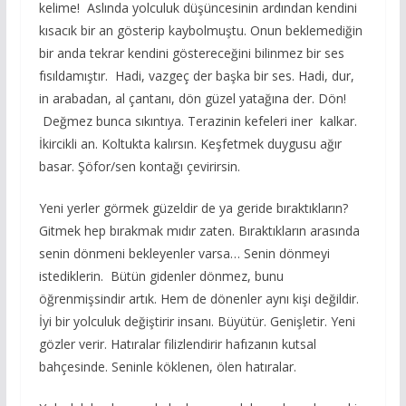
kelime! Aslında yolculuk düşüncesinin ardından kendini
kısacık bir an gösterip kaybolmuştu. Onun beklemediğin
bir anda tekrar kendini göstereceğini bilinmez bir ses
fısıldamıştır. Hadi, vazgeç der başka bir ses. Hadi, dur,
in arabadan, al çantanı, dön güzel yatağına der. Dön!
Değmez bunca sıkıntıya. Terazinin kefeleri iner kalkar.
İkircikli an. Koltukta kalırsın. Keşfetmek duygusu ağır
basar. Şöfor/sen kontağı çevirirsin.
Yeni yerler görmek güzeldir de ya geride bıraktıkların?
Gitmek hep bırakmak mıdır zaten. Bıraktıkların arasında
senin dönmeni bekleyenler varsa… Senin dönmeyi
istediklerin. Bütün gidenler dönmez, bunu
öğrenmişsindir artık. Hem de dönenler aynı kişi değildir.
İyi bir yolculuk değiştirir insanı. Büyütür. Genişletir. Yeni
gözler verir. Hatıralar filizlendirir hafızanın kutsal
bahçesinde. Seninle köklenen, ölen hatıralar.