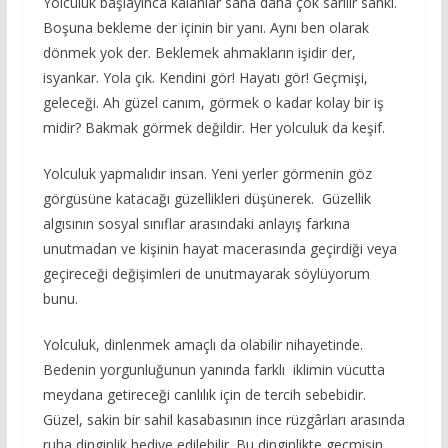
Yolculuk başlayınca kalanlar sana daha çok sarılır sanki.
Boşuna bekleme der içinin bir yanı. Aynı ben olarak
dönmek yok der. Beklemek ahmakların işidir der,
isyankar. Yola çık. Kendini gör! Hayatı gör! Geçmişi,
geleceği. Ah güzel canım, görmek o kadar kolay bir iş
midir? Bakmak görmek değildir. Her yolculuk da keşif.
Yolculuk yapmalıdır insan. Yeni yerler görmenin göz
görgüsüne katacağı güzellikleri düşünerek. Güzellik
algısının sosyal sınıflar arasındaki anlayış farkına
unutmadan ve kişinin hayat macerasında geçirdiği veya
geçireceği değişimleri de unutmayarak söylüyorum
bunu.
Yolculuk, dinlenmek amaçlı da olabilir nihayetinde.
Bedenin yorgunluğunun yanında farklı iklimin vücutta
meydana getireceği canlılık için de tercih sebebidir.
Güzel, sakin bir sahil kasabasının ince rüzgârları arasında
ruha dinginlik hediye edilebilir. Bu dinginlikte geçmişin