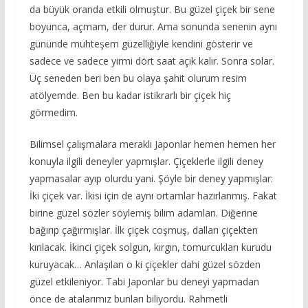
da büyük oranda etkili olmuştur. Bu güzel çiçek bir sene
boyunca, açmam, der durur. Ama sonunda senenin aynı
gününde muhteşem güzelliğiyle kendini gösterir ve
sadece ve sadece yirmi dört saat açık kalır. Sonra solar.
Üç seneden beri ben bu olaya şahit olurum resim
atölyemde. Ben bu kadar istikrarlı bir çiçek hiç
görmedim.
Bilimsel çalışmalara meraklı Japonlar hemen hemen her
konuyla ilgili deneyler yapmışlar. Çiçeklerle ilgili deney
yapmasalar ayıp olurdu yani. Şöyle bir deney yapmışlar:
İki çiçek var. İkisi için de aynı ortamlar hazırlanmış. Fakat
birine güzel sözler söylemiş bilim adamları. Diğerine
bağırıp çağırmışlar. İlk çiçek coşmuş, dalları çiçekten
kırılacak. İkinci çiçek solgun, kırgın, tomurcukları kurudu
kuruyacak… Anlaşılan o ki çiçekler dahi güzel sözden
güzel etkileniyor. Tabi Japonlar bu deneyi yapmadan
önce de atalarımız bunları biliyordu. Rahmetli