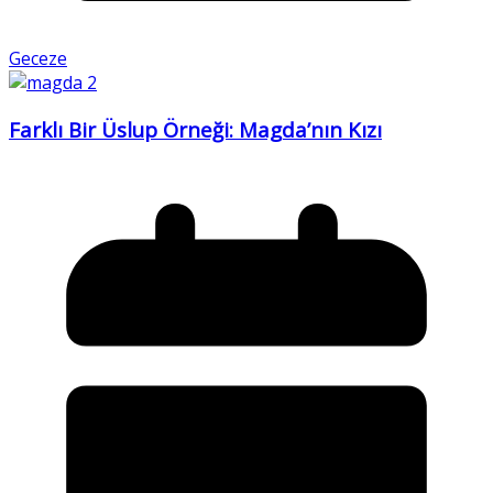
Geceze
Farklı Bir Üslup Örneği: Magda’nın Kızı