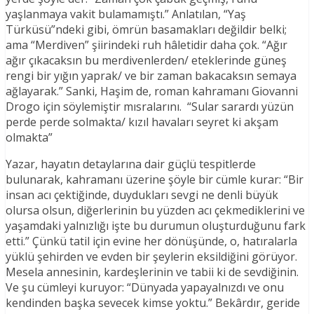
yaşlanmaya vakit bulamamıştı.” Anlatılan, “Yaş
Türküsü”ndeki gibi, ömrün basamakları değildir belki;
ama “Merdiven” şiirindeki ruh hâletidir daha çok. “Ağır
ağır çıkacaksın bu merdivenlerden/ eteklerinde güneş
rengi bir yığın yaprak/ ve bir zaman bakacaksın semaya
ağlayarak.” Sanki, Haşim de, roman kahramanı Giovanni
Drogo için söylemiştir mısralarını. “Sular sarardı yüzün
perde perde solmakta/ kızıl havaları seyret ki akşam
olmakta”
Yazar, hayatın detaylarına dair güçlü tespitlerde
bulunarak, kahramanı üzerine şöyle bir cümle kurar: “Bir
insan acı çektiğinde, duydukları sevgi ne denli büyük
olursa olsun, diğerlerinin bu yüzden acı çekmediklerini ve
yaşamdaki yalnızlığı işte bu durumun oluşturduğunu fark
etti.” Çünkü tatil için evine her dönüşünde, o, hatıralarla
yüklü şehirden ve evden bir şeylerin eksildiğini görüyor.
Mesela annesinin, kardeşlerinin ve tabii ki de sevdiğinin.
Ve şu cümleyi kuruyor: “Dünyada yapayalnızdı ve onu
kendinden başka sevecek kimse yoktu.” Bekârdır, geride