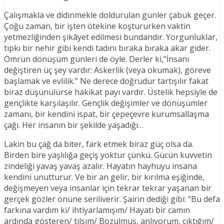
Çalışmakla ve didinmekle doldurulan günler çabuk geçer.
Çoğu zaman, bir işten ötekine koştururken vaktin
yetmezliğinden şikâyet edilmesi bundandır. Yorgunluklar,
tıpkı bir nehir gibi kendi tadını bıraka bıraka akar gider.
Ömrün dönüşüm günleri de öyle. Derler ki,“İnsanı
değiştiren üç şey vardır: Askerlik (veya okumak), göreve
başlamak ve evlilik.” Ne derece doğrudur tartışılır fakat
biraz düşünülürse hakikat payı vardır. Üstelik hepsiyle de
gençlikte karşılaşılır. Gençlik değişimler ve dönüşümler
zamanı, bir kendini ispat, bir çepeçevre kurumsallaşma
çağı. Her insanın bir şekilde yaşadığı…
Lakin bu çağ da biter, fark etmek biraz güç olsa da.
Birden bire yaşlılığa geçiş yoktur çünkü. Gücün kuvvetin
zindeliği yavaş yavaş azalır. Hayatın hayhuyu insana
kendini unutturur. Ve bir an gelir, bir kırılma eşiğinde,
değişmeyen veya insanlar için tekrar tekrar yaşanan bir
gerçek gözler önüne seriliverir. Şairin dediği gibi: “Bu defa
farkına vardım ki/ ihtiyarlamışım/ Hayatı bir camın
ardında gösteren/ tılsım/ Bozulmuş, anlıyorum, çıktığım/