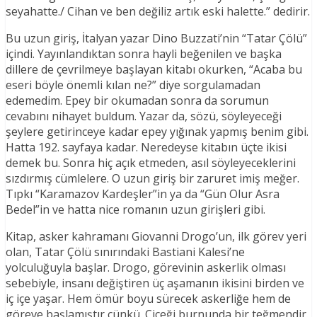
seyahatte./ Cihan ve ben değiliz artık eski halette.” dedirir.
Bu uzun giriş, İtalyan yazar Dino Buzzati’nin “Tatar Çölü”
içindi. Yayınlandıktan sonra hayli beğenilen ve başka
dillere de çevrilmeye başlayan kitabı okurken, “Acaba bu
eseri böyle önemli kılan ne?” diye sorgulamadan
edemedim. Epey bir okumadan sonra da sorumun
cevabını nihayet buldum. Yazar da, sözü, söyleyeceği
şeylere getirinceye kadar epey yığınak yapmış benim gibi.
Hatta 192. sayfaya kadar. Neredeyse kitabın üçte ikisi
demek bu. Sonra hiç açık etmeden, asıl söyleyeceklerini
sızdırmış cümlelere. O uzun giriş bir zaruret imiş meğer.
Tıpkı “Karamazov Kardeşler”in ya da “Gün Olur Asra
Bedel”in ve hatta nice romanın uzun girişleri gibi.
Kitap, asker kahramanı Giovanni Drogo’un, ilk görev yeri
olan, Tatar Çölü sınırındaki Bastiani Kalesi’ne
yolculuğuyla başlar. Drogo, görevinin askerlik olması
sebebiyle, insanı değiştiren üç aşamanın ikisini birden ve
iç içe yaşar. Hem ömür boyu sürecek askerliğe hem de
göreve başlamıştır çünkü. Çiçeği burnunda bir teğmendir.