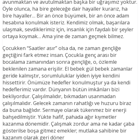
avunmaktan ve avutulmaktan başka bir uğraşımız yoktur.
Öyle olunca, ha bire geleceğe dair hayaller kurarız, ha
bire hayaller… Bir an önce büyümek, bir an önce adam
hesabına konulmak isteriz. Kendimiz olmak, başarılara
ulaşmak, sevdiklerimiz için, insanlık için faydalı bir şeyler
ortaya koymak… Ama yine de zaman geçmek bilmez.
Çocukken “Saatler asır” olsa da, ne zaman gençliğe
geçtiğini fark etmez insan. Çocukla genç arası bir
bocalama zamanından sonra gençliğe, o, özlemle
beklenilen zamana erişilir. El bebek gül bebek zamanlar
geride kalmıştır, sorumluluklar iyiden iyiye kendini
hissettirir. Önümüze hedefler konulmuştur ya da kendi
hedeflerimiz vardır. Dünyanın bütün imkânları bizi
bekliyordur. Çalışılmalıdır, bıkmadan usanmadan
çalışılmalıdır. Gelecek zamanın rahatlığı ve huzuru biraz
da buna bağlıdır. Sermaye olarak tükenmez bir enerji
bahşedilmiştir. Yükte hafif, pahada ağır kıymetler
kazanma dönemidir. Çalışmak zordur ama ne kadar çaba
gösterilse boşa gitmez emekler; mutlaka sahibine bir
kazanım olarak geri döner