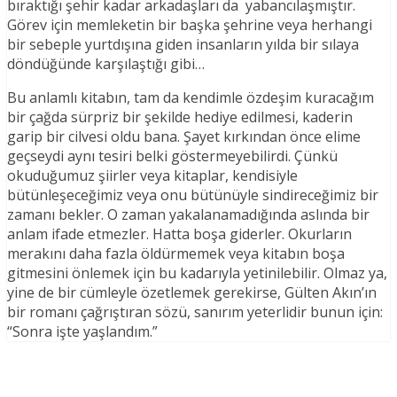
bıraktığı şehir kadar arkadaşları da yabancılaşmıştır.
Görev için memleketin bir başka şehrine veya herhangi
bir sebeple yurtdışına giden insanların yılda bir sılaya
döndüğünde karşılaştığı gibi…
Bu anlamlı kitabın, tam da kendimle özdeşim kuracağım
bir çağda sürpriz bir şekilde hediye edilmesi, kaderin
garip bir cilvesi oldu bana. Şayet kırkından önce elime
geçseydi aynı tesiri belki göstermeyebilirdi. Çünkü
okuduğumuz şiirler veya kitaplar, kendisiyle
bütünleşeceğimiz veya onu bütünüyle sindireceğimiz bir
zamanı bekler. O zaman yakalanamadığında aslında bir
anlam ifade etmezler. Hatta boşa giderler. Okurların
merakını daha fazla öldürmemek veya kitabın boşa
gitmesini önlemek için bu kadarıyla yetinilebilir. Olmaz ya,
yine de bir cümleyle özetlemek gerekirse, Gülten Akın’ın
bir romanı çağrıştıran sözü, sanırım yeterlidir bunun için:
“Sonra işte yaşlandım.”