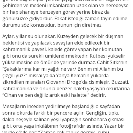
Şehirden ve medeni imkanlardan uzak olan ve neredeyse
bir hapishaneye benzeyen görev yerine biraz da
gönülsüzce gidiyordur. Fakat istediği zaman tayin edilme
durumu söz konusudur, bunun için diretmez.
Aylar, yıllar su olur akar. Kuzeyden gelecek bir düşman
beklentisi ve yapılacak savaştan elde edilecek bir
kahramanlık payesi, kalede görev yapan her komutan
gibi onu da sürekli ümitlendirmektedir. Rütbesi yükselir
yükselmesine de ömür de yerinde durmaz. Cahit Sıtkı’nın
“Şakaklarıma kar mı yağdı ne var/ Benim mi Allahım bu
çizgili yüz?” mısraı ya da Yahya Kemal’in yukarda
zikredilen mısraları Giovanni Drogo’da cisimleşir. Buzzati,
kahramanına ve onunla benzer hâleti yaşayan okurlarına
“Cihan ve ben değiliz artık eski halette.” dedirir.
Mesajların inceden yedirilmeye başlandığı o sayfadan
sonra okurda farklı bir pencere açılır. Gençliğin, tıpkı,
dalda neşeyle salınan yeşil yaprağın sonbahara çıkması
gibi, orta yaşa inkılâbının fotoğrafıdır aslında. Yazar bir
yerde şöyle der: “Zaman çok çabuk geçmiş, ruhu