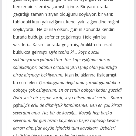
benzer bir ikilemi yaşamıştı içinde. Bir yanı; orada
geçirdiği zamanın ziyan olduğunu söylüyor, bir yanı;
tablodaki kızın yalnızlığının, kendi yalnızlığını dindirdiğini
söylüyordu. Ne olursa olsun, günün sonunda kendini
burada bulduğu seferler çoğalmıştı. Hele yılın bu
vakitleri… Kasımı burada geçirmiş, Aralıkta da fırsat
buldukça gelmişti.
Öyle tenha ki… köşe bucak
saklanıyorum yalnızlıktan. Her kapı eşiğinde durup
soluklanıyor, odanın ortasına yerleşmiş olan yalnızlığa
biraz alışmayı bekliyorum.
Kızın kulaklarına fısıldamıştı
bu cümleleri.
Çocukluğumu değil ama çocukluğumdaki o
bahçeyi çok özlüyorum. En az senin bahçen kadar güzeldi.
Duta yaslı bir çeşme vardı, suyu bilsen nasıl serin… Sonra
şeftaliyle erik de dikmiştik haminnemle. Ben en çok kirazı
severdim ama. Ha, bir de kavağı… Kavağı hep başka
severdim. Bir gün bizim köylülerin hepsi toplaşıp kesme
kararı almışlar köyün içindeki tüm kavakları. Bebeleri
öksürtüp tıksırtıyormuş, polenleri evlerin içine