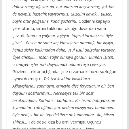
doluyormuş; ağızlarına, burunlarına kaçıyormuş, yok bir
de neymiş; hastalık yayıyormuş. Güzelim kavak… Bilsen,
böyle otur gölgesine, kapa gözlerini.
Gözlerini kapayıp
yere oturdu, sırtını tablonun olduğu duvardan yana
çevirdi.
Sanırsın yağmur yağıyor. Yapraklarının sesi öyle
güzel… Bazen de sanırsın; kimselerin olmadığı bir kıyıya,
henüz sisler kalkmadan daha, usul usul dalgalar vuruyor.
Öyle ahenkli… İnsan sağır olmaya görsün. Bunları işiten,
o cinayeti işler mi? Duymamak adamı taşa çeviriyor.
Gözlerini tekrar açtığında içine o zamanki huzursuzluğun
aynısı dolmuştu.
Tek tek kıydılar kavaklara…
Ağlayışlarını; yapmayın, etmeyin diye feryatlarını bir ben
duydum dostlarımın… Neredeyse tek bir dost
bırakmadılar. Katliam… katliam… Bir bizim bahçedekine
kıymadılar -çok ağlamışım, dedem vazgeçmiş, haminnem
öyle dedi, – bir de tepedekilere dokunmadılar. Ah, bilsen
Thlípsi…
Tablodaki kıza bu ismi vermişti. Üçüncü