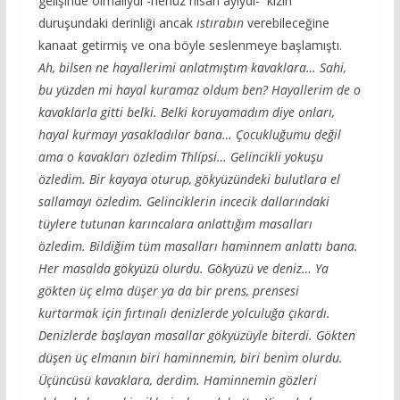
gelişinde olmalıydı -henüz nisan ayıydı- kızın
duruşundaki derinliği ancak
ıstırabın
verebileceğine
kanaat getirmiş ve ona böyle seslenmeye başlamıştı.
Ah, bilsen ne hayallerimi anlatmıştım kavaklara… Sahi,
bu yüzden mi hayal kuramaz oldum ben? Hayallerim de o
kavaklarla gitti belki. Belki koruyamadım diye onları,
hayal kurmayı yasakladılar bana… Çocukluğumu değil
ama o kavakları özledim Thlípsi… Gelincikli yokuşu
özledim. Bir kayaya oturup, gökyüzündeki bulutlara el
sallamayı özledim. Gelinciklerin incecik dallarındaki
tüylere tutunan karıncalara anlattığım masalları
özledim. Bildiğim tüm masalları haminnem anlattı bana.
Her masalda gökyüzü olurdu. Gökyüzü ve deniz… Ya
gökten üç elma düşer ya da bir prens, prensesi
kurtarmak için fırtınalı denizlerde yolculuğa çıkardı.
Denizlerde başlayan masallar gökyüzüyle biterdi. Gökten
düşen üç elmanın biri haminnemin, biri benim olurdu.
Üçüncüsü kavaklara, derdim. Haminnemin gözleri