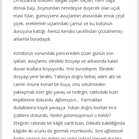
Omuzlarına dökülen dalgalı siyah saçları, hafif sağa
dönük başı, boynundan neredeyse düşecek olan uçuk
mavi fular, gümüşservi avuçlarının arasındaki envaı çeşit
çiçek, eteklerinin uçlarındaki çamur ve bu bütünün
duruşuna kattığı -henüz kendisi tarafından çözülmemiş-
anlamla buradaydı.
Koridorun sonundaki pencereden sızan günün son
ışıkları; avuçlarını, elindeki dosyayı ve arkasında kalan
duvarı kızıllara boyuyordu.
Yine buradayım.
Elindeki
dosyayı yere bıraktı. Tabloya doğru birkaç adım attı ve
camın önüne konan bir kuşa, onu ürkütmeden
yaklaşmak ister gibi yavaş ve tedirgin, tablodaki kızın
kirpiklerine dokundu.
Ağlamışsın…
Parmakları
dudaklarına kaydı yavaşça. Yukarı doğru kıvrılan ince
çiziklere dokundu.
Neden gülümsüyorsun o halde?
Eteğinin cebinde bir kâğıt vardı kızın. Dikkatli bakıldığında
kâğıdın iki ucunu da görmek mümkündü.
Seni ağlatacak
kadar sevinçli bir haber mi aldın yoksa?
İneceği durağa