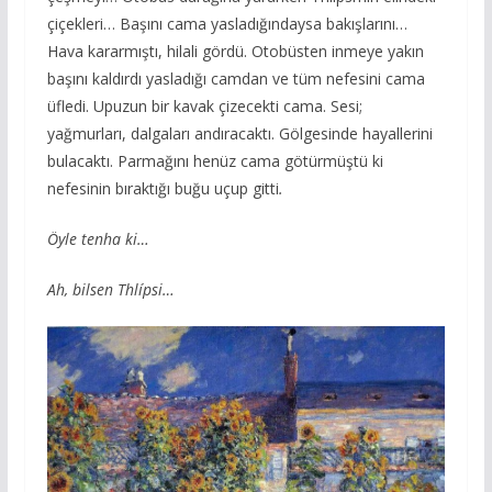
çiçekleri… Başını cama yasladığındaysa bakışlarını…
Hava kararmıştı, hilali gördü. Otobüsten inmeye yakın
başını kaldırdı yasladığı camdan ve tüm nefesini cama
üfledi. Upuzun bir kavak çizecekti cama. Sesi;
yağmurları, dalgaları andıracaktı. Gölgesinde hayallerini
bulacaktı. Parmağını henüz cama götürmüştü ki
nefesinin bıraktığı buğu uçup gitti
.
Öyle tenha ki…
Ah, bilsen Thlípsi…