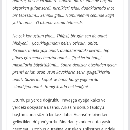
dolardı, bazen kirpikleri ıslanırdı hatta. Yine de başımı
okşarken gülümserdi. Kirpikleri ıslak, dudaklarında ince
bir tebessüm… Seninki gibi… Haminnemin cebinde kağıt
yoktu ama… O okuma-yazma bilmezdi.
Ne çok konuştum yine… Thlípsi, bir gün sen de anlat
hikâyeni… Çocukluğundan neleri özledin, anlat.
Kirpiklerindeki yaşı anlat, dudaklarındaki kıvrımı, hiç
güneş görmemiş benzini anlat… Çiçeklerini hangi
masallarla büyüttüğünü… Sonra denizler ötesinden gelen
prensi anlat, uzun uzun kavakların serin gölgeliklerini
anlat. Gözlerini kapat ve bana hangi yağmurda
ıslandığını anlat. Hangi kıyıda beklediğini…
Oturduğu yerde doğruldu. Yavaşça ayağa kalktı ve
yerdeki dosyasına uzandı. Arkasını dönüp tabloyu
baştan sona süzdü bir kez daha. Asansöre binerken
gelincikleri düşünüyordu. Binadan çıkarken duta yaslı
çeşmeyi… Otobüs durağına yürürken Thlípsi’nin elindeki