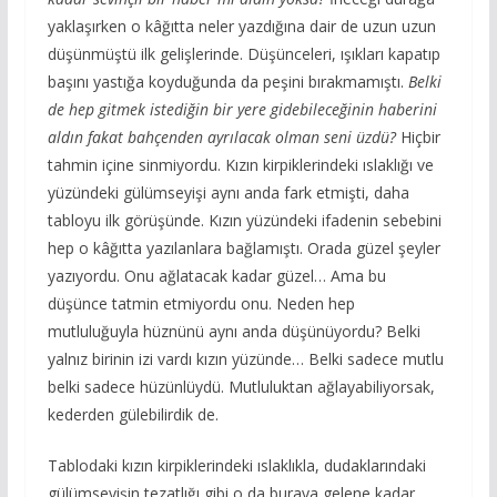
yaklaşırken o kâğıtta neler yazdığına dair de uzun uzun
düşünmüştü ilk gelişlerinde. Düşünceleri, ışıkları kapatıp
başını yastığa koyduğunda da peşini bırakmamıştı.
Belki
de hep gitmek istediğin bir yere gidebileceğinin haberini
aldın fakat bahçenden ayrılacak olman seni üzdü?
Hiçbir
tahmin içine sinmiyordu. Kızın kirpiklerindeki ıslaklığı ve
yüzündeki gülümseyişi aynı anda fark etmişti, daha
tabloyu ilk görüşünde. Kızın yüzündeki ifadenin sebebini
hep o kâğıtta yazılanlara bağlamıştı. Orada güzel şeyler
yazıyordu. Onu ağlatacak kadar güzel… Ama bu
düşünce tatmin etmiyordu onu. Neden hep
mutluluğuyla hüznünü aynı anda düşünüyordu? Belki
yalnız birinin izi vardı kızın yüzünde… Belki sadece mutlu
belki sadece hüzünlüydü. Mutluluktan ağlayabiliyorsak,
kederden gülebilirdik de.
Tablodaki kızın kirpiklerindeki ıslaklıkla, dudaklarındaki
gülümseyişin tezatlığı gibi o da buraya gelene kadar