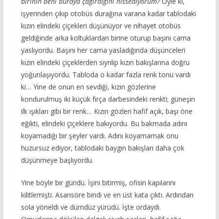
birinin beni buraya çağırdığını hissediyorum?
Öyle ki,
işyerinden çıkıp otobüs durağına varana kadar tablodaki
kızın elindeki çiçekleri düşünüyor ve nihayet otobüs
geldiğinde arka koltuklardan birine oturup başını cama
yaslıyordu. Başını her cama yasladığında düşünceleri
kızın elindeki çiçeklerden sıyrılıp kızın bakışlarına doğru
yoğunlaşıyordu. Tabloda o kadar fazla renk tonu vardı
ki… Yine de onun en sevdiği, kızın gözlerine
kondurulmuş iki küçük fırça darbesindeki renkti; güneşin
ilk ışıkları gibi bir renk… Kızın gözleri hafif açık, başı öne
eğikti, elindeki çiçeklere bakıyordu. Bu bakmada adını
koyamadığı bir şeyler vardı. Adını koyamamak onu
huzursuz ediyor, tablodaki baygın bakışları daha çok
düşünmeye başlıyordu.
Yine böyle bir gündü. İşini bitirmiş, ofisin kapılarını
kilitlemişti. Asansöre bindi ve en üst kata çıktı. Ardından
sola yöneldi ve dümdüz yürüdü. İşte ordaydı.