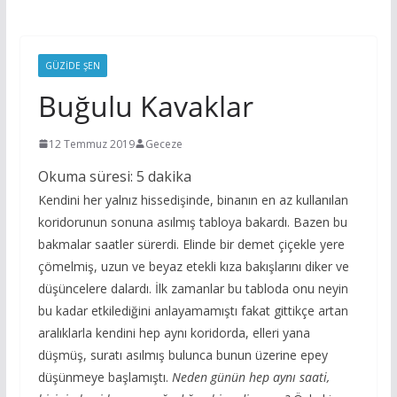
GÜZIDE ŞEN
Buğulu Kavaklar
12 Temmuz 2019
Geceze
Okuma süresi:
5
dakika
Kendini her yalnız hissedişinde, binanın en az kullanılan
koridorunun sonuna asılmış tabloya bakardı. Bazen bu
bakmalar saatler sürerdi. Elinde bir demet çiçekle yere
çömelmiş, uzun ve beyaz etekli kıza bakışlarını diker ve
düşüncelere dalardı. İlk zamanlar bu tabloda onu neyin
bu kadar etkilediğini anlayamamıştı fakat gittikçe artan
aralıklarla kendini hep aynı koridorda, elleri yana
düşmüş, suratı asılmış bulunca bunun üzerine epey
düşünmeye başlamıştı.
Neden günün hep aynı saati,