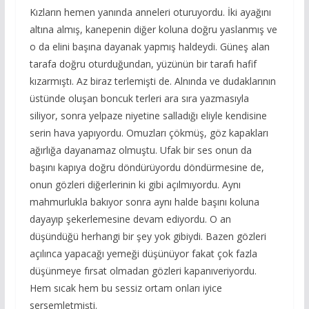
Kızların hemen yanında anneleri oturuyordu. İki ayağını
altına almış, kanepenin diğer koluna doğru yaslanmış ve
o da elini başına dayanak yapmış haldeydi. Güneş alan
tarafa doğru oturduğundan, yüzünün bir tarafı hafif
kızarmıştı. Az biraz terlemişti de. Alnında ve dudaklarının
üstünde oluşan boncuk terleri ara sıra yazmasıyla
siliyor, sonra yelpaze niyetine salladığı eliyle kendisine
serin hava yapıyordu. Omuzları çökmüş, göz kapakları
ağırlığa dayanamaz olmuştu. Ufak bir ses onun da
başını kapıya doğru döndürüyordu döndürmesine de,
onun gözleri diğerlerinin ki gibi açılmıyordu. Aynı
mahmurlukla bakıyor sonra aynı halde başını koluna
dayayıp şekerlemesine devam ediyordu. O an
düşündüğü herhangi bir şey yok gibiydi. Bazen gözleri
açılınca yapacağı yemeği düşünüyor fakat çok fazla
düşünmeye fırsat olmadan gözleri kapanıveriyordu.
Hem sıcak hem bu sessiz ortam onları iyice
sersemletmişti.