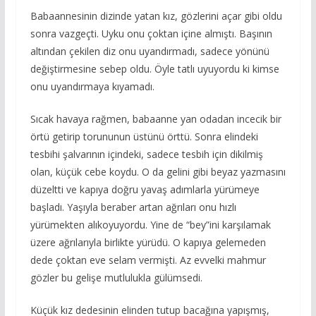
Babaannesinin dizinde yatan kız, gözlerini açar gibi oldu
sonra vazgeçti. Uyku onu çoktan içine almıştı. Başının
altından çekilen diz onu uyandırmadı, sadece yönünü
değiştirmesine sebep oldu. Öyle tatlı uyuyordu ki kimse
onu uyandırmaya kıyamadı.
Sıcak havaya rağmen, babaanne yan odadan incecik bir
örtü getirip torununun üstünü örttü. Sonra elindeki
tesbihi şalvarının içindeki, sadece tesbih için dikilmiş
olan, küçük cebe koydu. O da gelini gibi beyaz yazmasını
düzeltti ve kapıya doğru yavaş adımlarla yürümeye
başladı. Yaşıyla beraber artan ağrıları onu hızlı
yürümekten alıkoyuyordu. Yine de “bey”ini karşılamak
üzere ağrılarıyla birlikte yürüdü. O kapıya gelemeden
dede çoktan eve selam vermişti. Az evvelki mahmur
gözler bu gelişe mutlulukla gülümsedi.
Küçük kız dedesinin elinden tutup bacağına yapışmış,