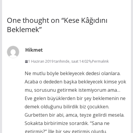
One thought on “
Kese Kâğıdını
Beklemek
”
Hikmet
1 Haziran 2019 tarihinde, saat 14:02
Permalink
Ne mutlu böyle bekleyecek dedesi olanlara.
Acaba o dededen başka bekleyecek kimse yok
mu, sorusunu getirmek istemiyorum ama…
Eve gelen büyüklerden bir şey beklemenin ne
demek olduğunu bilirdik biz çocukken.
Gurbetten bir abi, amca, teyze gelirdi mesela.
Sokakta birbirimize sorardık. “Sana ne
getirmiş?” İlle bir şey getirmiş olurdu.