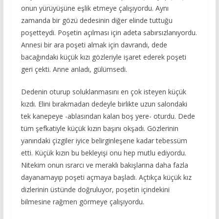
onun yürüyüşüne eşlik etmeye çalışıyordu. Aynı
zamanda bir gözü dedesinin diğer elinde tuttuğu
poşetteydi. Poşetin açılması için adeta sabırsızlanıyordu.
Annesi bir ara poşeti almak için davrandı, dede
bacağındaki küçük kızı gözleriyle işaret ederek poşeti
geri çekti. Anne anladı, gülümsedi.
Dedenin oturup soluklanmasını en çok isteyen küçük
kızdı. Elini bırakmadan dedeyle birlikte uzun salondaki
tek kanepeye -ablasından kalan boş yere- oturdu. Dede
tüm şefkatiyle küçük kızın başını okşadı. Gözlerinin
yanındaki çizgiler iyice belirginleşene kadar tebessüm
etti. Küçük kızın bu bekleyişi onu hep mutlu ediyordu.
Nitekim onun ısrarcı ve meraklı bakışlarına daha fazla
dayanamayıp poşeti açmaya başladı. Açtıkça küçük kız
dizlerinin üstünde doğruluyor, poşetin içindekini
bilmesine rağmen görmeye çalışıyordu.