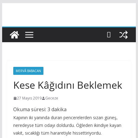
Skip
to
content
MERVÂ BABACAN
Kese Kâğıdını Beklemek
27 Mayıs 2019
Geceze
Okuma süresi:
3
dakika
Kapının iki yanında duran pencerelerden sızan güneş,
neredeyse tüm odayı doldurdu. Öğleden ikindiye kayan
vakit, sıcaklığı tüm hararetiyle hissettiriyordu.