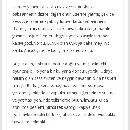
Hemen yanındaki iki küçük kız çocuğu -birisi
babaannenin dizine, diğeri onun üzerine yatmış şekilde-
sessizce ortama ayak uyduruyorlardı. Babaannenin
dizine yatmış olan ara sıra kapıya bakmak için hamle
yapınca, diğeri hemen doğruluyor, ablasıyla beraber
kapıyı gözlüyordu. Büyük olan uykuya daha meyilliydi
sanki. Ancak yine de kapıyı merak ediyordu.
Küçük olan, ablasının beline doğru yatmış, elindeki
oyuncağı bir o yana bir bu yana döndürüyordu. Odaya
hakim olan sessizlikten ve baygın havadan o da nasibini
almıştı. Bir kaç kere konuşmaya ve soru sormaya
yeltenmiş, birinde cevap alamamış, diğerlerinde susması
ve yatması yönünde telkinlerde bulunulmuştu. O da
sonunda pes etti. Şimdi tek yaptığı, kapıya ufak
gözleriyle meraklı bir bakış atmak ve elindeki oyuncakla
hayallere dalmaktı.