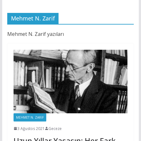
Mehmet N. Zarif
Mehmet N. Zarif yazıları
MEHMET N. ZARIF
3 Ağustos 2021
Geceze
Uzun Yıllar Yaşasın; Her Fark,