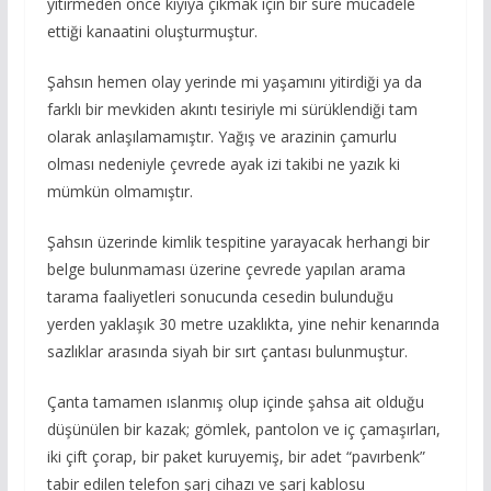
yitirmeden önce kıyıya çıkmak için bir süre mücadele
ettiği kanaatini oluşturmuştur.
Şahsın hemen olay yerinde mi yaşamını yitirdiği ya da
farklı bir mevkiden akıntı tesiriyle mi sürüklendiği tam
olarak anlaşılamamıştır. Yağış ve arazinin çamurlu
olması nedeniyle çevrede ayak izi takibi ne yazık ki
mümkün olmamıştır.
Şahsın üzerinde kimlik tespitine yarayacak herhangi bir
belge bulunmaması üzerine çevrede yapılan arama
tarama faaliyetleri sonucunda cesedin bulunduğu
yerden yaklaşık 30 metre uzaklıkta, yine nehir kenarında
sazlıklar arasında siyah bir sırt çantası bulunmuştur.
Çanta tamamen ıslanmış olup içinde şahsa ait olduğu
düşünülen bir kazak; gömlek, pantolon ve iç çamaşırları,
iki çift çorap, bir paket kuruyemiş, bir adet “pavırbenk”
tabir edilen telefon şarj cihazı ve şarj kablosu