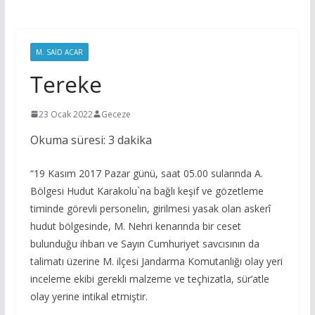
M. SAID ACAR
Tereke
23 Ocak 2022
Geceze
Okuma süresi:
3
dakika
“19 Kasım 2017 Pazar günü, saat 05.00 sularında A.
Bölgesi Hudut Karakolu`na bağlı keşif ve gözetleme
timinde görevli personelin, girilmesi yasak olan askerî
hudut bölgesinde, M. Nehri kenarında bir ceset
bulunduğu ihbarı ve Sayın Cumhuriyet savcısının da
talimatı üzerine M. ilçesi Jandarma Komutanlığı olay yeri
inceleme ekibi gerekli malzeme ve teçhizatla, sür’atle
olay yerine intikal etmiştir.