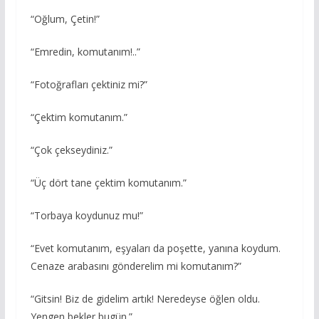
“Oğlum, Çetin!”
“Emredin, komutanım!..”
“Fotoğrafları çektiniz mi?”
“Çektim komutanım.”
“Çok çekseydiniz.”
“Üç dört tane çektim komutanım.”
“Torbaya koydunuz mu!”
“Evet komutanım, eşyaları da poşette, yanına koydum.
Cenaze arabasını gönderelim mi komutanım?”
“Gitsin! Biz de gidelim artık! Neredeyse öğlen oldu.
Yengen bekler bugün.”