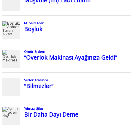
Müşküle (mi) Tabi Zulüm
M. Said Acar
Boşluk
Ömür Erdem
“Overlok Makinası Ayağınıza Geldi”
Şiirler Arasında
“Bilmezler”
Yılmaz Utku
Bir Daha Dayı Deme