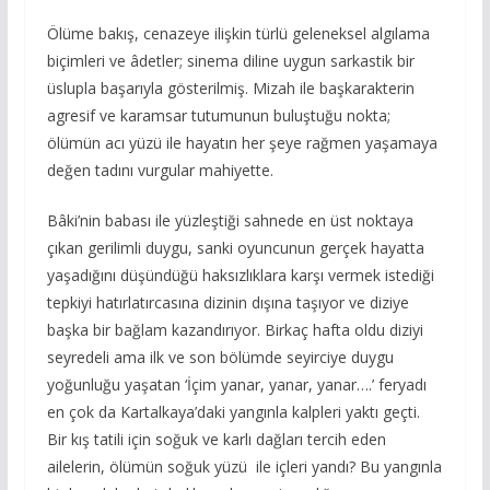
Ölüme bakış, cenazeye ilişkin türlü geleneksel algılama
biçimleri ve âdetler; sinema diline uygun sarkastik bir
üslupla başarıyla gösterilmiş. Mizah ile başkarakterin
agresif ve karamsar tutumunun buluştuğu nokta;
ölümün acı yüzü ile hayatın her şeye rağmen yaşamaya
değen tadını vurgular mahiyette.
Bâki’nin babası ile yüzleştiği sahnede en üst noktaya
çıkan gerilimli duygu, sanki oyuncunun gerçek hayatta
yaşadığını düşündüğü haksızlıklara karşı vermek istediği
tepkiyi hatırlatırcasına dizinin dışına taşıyor ve diziye
başka bir bağlam kazandırıyor. Birkaç hafta oldu diziyi
seyredeli ama ilk ve son bölümde seyirciye duygu
yoğunluğu yaşatan ‘İçim yanar, yanar, yanar….’ feryadı
en çok da Kartalkaya’daki yangınla kalpleri yaktı geçti.
Bir kış tatili için soğuk ve karlı dağları tercih eden
ailelerin, ölümün soğuk yüzü ile içleri yandı? Bu yangınla