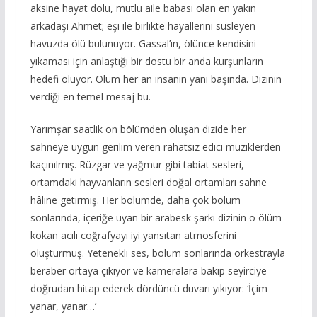
aksine hayat dolu, mutlu aile babası olan en yakın
arkadaşı Ahmet; eşi ile birlikte hayallerini süsleyen
havuzda ölü bulunuyor. Gassal’ın, ölünce kendisini
yıkaması için anlaştığı bir dostu bir anda kurşunların
hedefi oluyor. Ölüm her an insanın yanı başında. Dizinin
verdiği en temel mesaj bu.
Yarımşar saatlik on bölümden oluşan dizide her
sahneye uygun gerilim veren rahatsız edici müziklerden
kaçınılmış. Rüzgar ve yağmur gibi tabiat sesleri,
ortamdaki hayvanların sesleri doğal ortamları sahne
hâline getirmiş. Her bölümde, daha çok bölüm
sonlarında, içeriğe uyan bir arabesk şarkı dizinin o ölüm
kokan acılı coğrafyayı iyi yansıtan atmosferini
oluşturmuş. Yetenekli ses, bölüm sonlarında orkestrayla
beraber ortaya çıkıyor ve kameralara bakıp seyirciye
doğrudan hitap ederek dördüncü duvarı yıkıyor: ‘İçim
yanar, yanar…’