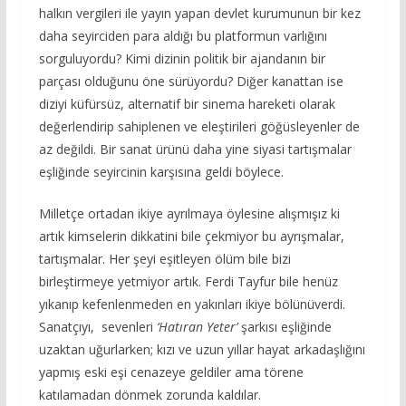
halkın vergileri ile yayın yapan devlet kurumunun bir kez
daha seyirciden para aldığı bu platformun varlığını
sorguluyordu? Kimi dizinin politik bir ajandanın bir
parçası olduğunu öne sürüyordu? Diğer kanattan ise
diziyi küfürsüz, alternatif bir sinema hareketi olarak
değerlendirip sahiplenen ve eleştirileri göğüsleyenler de
az değildi. Bir sanat ürünü daha yine siyasi tartışmalar
eşliğinde seyircinin karşısına geldi böylece.
Milletçe ortadan ikiye ayrılmaya öylesine alışmışız ki
artık kimselerin dikkatini bile çekmiyor bu ayrışmalar,
tartışmalar. Her şeyi eşitleyen ölüm bile bizi
birleştirmeye yetmiyor artık. Ferdi Tayfur bile henüz
yıkanıp kefenlenmeden en yakınları ikiye bölünüverdi.
Sanatçıyı, sevenleri
‘Hatıran Yeter’
şarkısı eşliğinde
uzaktan uğurlarken; kızı ve uzun yıllar hayat arkadaşlığını
yapmış eski eşi cenazeye geldiler ama törene
katılamadan dönmek zorunda kaldılar.