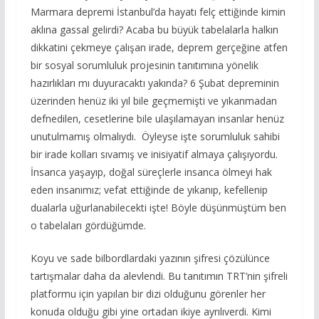
Marmara depremi İstanbul’da hayatı felç ettiğinde kimin
aklına gassal gelirdi? Acaba bu büyük tabelalarla halkın
dikkatini çekmeye çalışan irade, deprem gerçeğine atfen
bir sosyal sorumluluk projesinin tanıtımına yönelik
hazırlıkları mı duyuracaktı yakında? 6 Şubat depreminin
üzerinden henüz iki yıl bile geçmemişti ve yıkanmadan
defnedilen, cesetlerine bile ulaşılamayan insanlar henüz
unutulmamış olmalıydı. Öyleyse işte sorumluluk sahibi
bir irade kolları sıvamış ve inisiyatif almaya çalışıyordu.
İnsanca yaşayıp, doğal süreçlerle insanca ölmeyi hak
eden insanımız; vefat ettiğinde de yıkanıp, kefellenip
dualarla uğurlanabilecekti işte! Böyle düşünmüştüm ben
o tabelaları gördüğümde.
Koyu ve sade bilbordlardaki yazının şifresi çözülünce
tartışmalar daha da alevlendi. Bu tanıtımın TRT’nin şifreli
platformu için yapılan bir dizi olduğunu görenler her
konuda olduğu gibi yine ortadan ikiye ayrılıverdi. Kimi