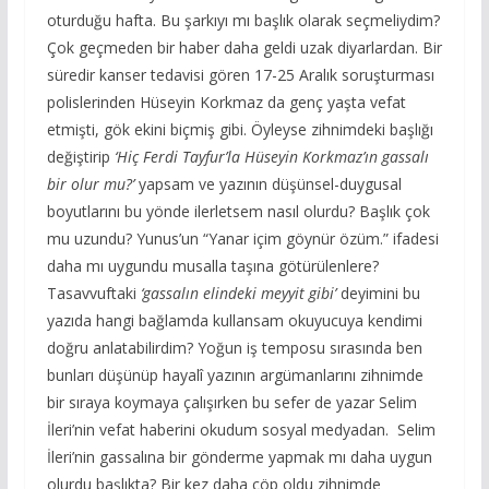
oturduğu hafta. Bu şarkıyı mı başlık olarak seçmeliydim?
Çok geçmeden bir haber daha geldi uzak diyarlardan. Bir
süredir kanser tedavisi gören 17-25 Aralık soruşturması
polislerinden Hüseyin Korkmaz da genç yaşta vefat
etmişti, gök ekini biçmiş gibi. Öyleyse zihnimdeki başlığı
değiştirip
‘Hiç Ferdi Tayfur’la Hüseyin Korkmaz’ın gassalı
bir olur mu?’
yapsam ve yazının düşünsel-duygusal
boyutlarını bu yönde ilerletsem nasıl olurdu? Başlık çok
mu uzundu? Yunus’un “Yanar içim göynür özüm.” ifadesi
daha mı uygundu musalla taşına götürülenlere?
Tasavvuftaki
‘gassalın elindeki meyyit gibi’
deyimini bu
yazıda hangi bağlamda kullansam okuyucuya kendimi
doğru anlatabilirdim? Yoğun iş temposu sırasında ben
bunları düşünüp hayalî yazının argümanlarını zihnimde
bir sıraya koymaya çalışırken bu sefer de yazar Selim
İleri’nin vefat haberini okudum sosyal medyadan. Selim
İleri’nin gassalına bir gönderme yapmak mı daha uygun
olurdu başlıkta? Bir kez daha çöp oldu zihnimde