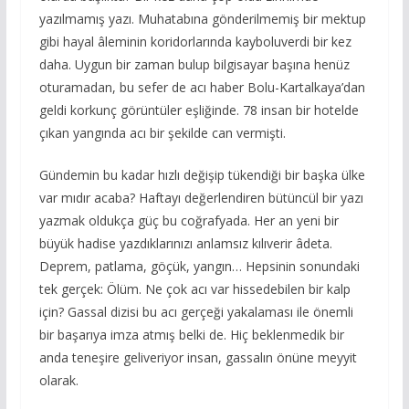
yazılmamış yazı. Muhatabına gönderilmemiş bir mektup
gibi hayal âleminin koridorlarında kayboluverdi bir kez
daha. Uygun bir zaman bulup bilgisayar başına henüz
oturamadan, bu sefer de acı haber Bolu-Kartalkaya’dan
geldi korkunç görüntüler eşliğinde. 78 insan bir hotelde
çıkan yangında acı bir şekilde can vermişti.
Gündemin bu kadar hızlı değişip tükendiği bir başka ülke
var mıdır acaba? Haftayı değerlendiren bütüncül bir yazı
yazmak oldukça güç bu coğrafyada. Her an yeni bir
büyük hadise yazdıklarınızı anlamsız kılıverir âdeta.
Deprem, patlama, göçük, yangın… Hepsinin sonundaki
tek gerçek: Ölüm. Ne çok acı var hissedebilen bir kalp
için? Gassal dizisi bu acı gerçeği yakalaması ile önemli
bir başarıya imza atmış belki de. Hiç beklenmedik bir
anda teneşire geliveriyor insan, gassalın önüne meyyit
olarak.