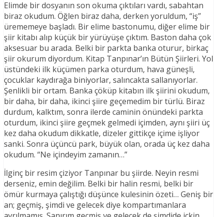
Elimde bir dosyanın son okuma çıktıları vardı, sabahtan
biraz okudum. Öğlen biraz daha, derken yoruldum, “iş”
ürememeye başladı. Bir elime bastonumu, diğer elime bir
şiir kitabı alıp küçük bir yürüyüşe çıktım. Baston daha çok
aksesuar bu arada. Belki bir parkta banka oturur, birkaç
şiir okurum diyordum. Kitap Tanpınar’ın Bütün Şiirleri. Yol
üstündeki ilk küçümen parka oturdum, hava güneşli,
çocuklar kaydırağa biniyorlar, salıncakta sallanıyorlar.
Şenlikli bir ortam. Banka çöküp kitabın ilk şiirini okudum,
bir daha, bir daha, ikinci şiire geçemedim bir türlü. Biraz
durdum, kalktım, sonra ilerde caminin önündeki parkta
oturdum, ikinci şiire geçmek gelmedi içimden, aynı şiiri üç
kez daha okudum dikkatle, dizeler gittikçe içime işliyor
sanki. Sonra üçüncü park, büyük olan, orada üç kez daha
okudum. “Ne içindeyim zamanın…”
İlginç bir resim çiziyor Tanpınar bu şiirde. Neyin resmi
derseniz, emin değilim. Belki bir halin resmi, belki bir
ömür kurmaya çalıştığı düşünce kulesinin özeti… Geniş bir
an; geçmiş, şimdi ve gelecek diye kompartımanlara
ayrılmamış. Sanırım geçmiş ve gelecek de şimdide içkin.