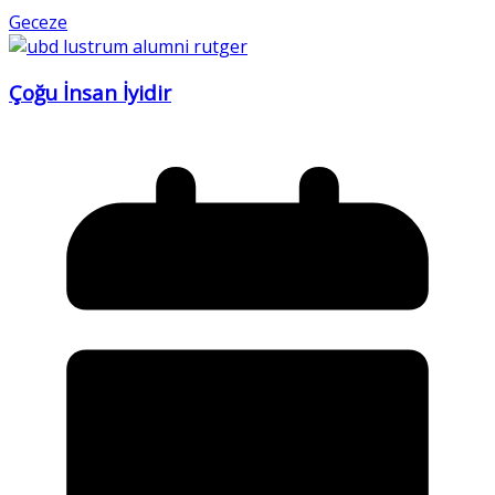
Geceze
Çoğu İnsan İyidir