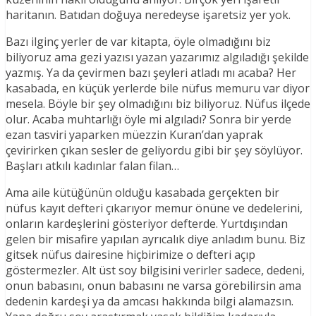
haritanın. Batıdan doğuya neredeyse işaretsiz yer yok.
Bazı ilginç yerler de var kitapta, öyle olmadığını biz
biliyoruz ama gezi yazısı yazan yazarımız algıladığı şekilde
yazmış. Ya da çevirmen bazı şeyleri atladı mı acaba? Her
kasabada, en küçük yerlerde bile nüfus memuru var diyor
mesela. Böyle bir şey olmadığını biz biliyoruz. Nüfus ilçede
olur. Acaba muhtarlığı öyle mi algıladı? Sonra bir yerde
ezan tasviri yaparken müezzin Kuran’dan yaprak
çevirirken çıkan sesler de geliyordu gibi bir şey söylüyor.
Başları atkılı kadınlar falan filan…
Ama aile kütüğünün olduğu kasabada gerçekten bir
nüfus kayıt defteri çıkarıyor memur önüne ve dedelerini,
onların kardeşlerini gösteriyor defterde. Yurtdışından
gelen bir misafire yapılan ayrıcalık diye anladım bunu. Biz
gitsek nüfus dairesine hiçbirimize o defteri açıp
göstermezler. Alt üst soy bilgisini verirler sadece, dedeni,
onun babasını, onun babasını ne varsa görebilirsin ama
dedenin kardeşi ya da amcası hakkında bilgi alamazsın.