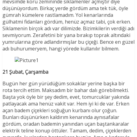
mevsimde koru zemininde siklamenler açmıştır diye
düşünüyordum. Birkaç yerde gördüm ama tek tük, öyle
gümrah kümelere rastlamadım. Yol kenarlarında
gülhatmi fidanları gördüm, henüz açmaz tabi, çok erken.
Siklamenin birçok adı var dilimizde. Bizimkilerin verdiği adı
sevmiyorum. Zerafetini bir yana bırakıp toprak altındaki
yumrularına göre adlandırmışlar bu çiçeği. Bence en güzel
adı buhurumeryem, hangi yörede kullanılır bilmem.
21 Şubat, Çarşamba
Bugün her gün yürüdüğüm sokaklar yerine başka bir
rota tercih ettim. Maksadım bir bahar dalı görebilmekti.
Başta yok öyle bir şey dedim, evet, tomurcuklar yakında
patlayacak ama henüz vakit var. Hem iyi ki de var. Erken
açan badem çiçekleri soğuğun kurbanı olur çoğun.
Bunları düşünürken kaldırım kenarında aynısafalar
gördüm, oradan bademin yanından uçan baştankaralar
elektrik teline konup öttüler. Tamam, dedim, çiçeklerden