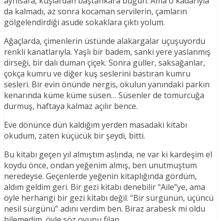
aynısafa, kuşlardan baştankara bugün. Ama o kadarıyla
da kalmadı, az sonra kocaman servilerin, çamların
gölgelendirdiği asude sokaklara çıktı yolum.
Ağaçlarda, çimenlerin üstünde alakargalar uçuşuyordu
renkli kanatlarıyla. Yaşlı bir badem, sanki yere yaslanmış
dirseği, bir dalı duman çiçek. Sonra güller, saksağanlar,
çokça kumru ve diğer kuş seslerini bastıran kumru
sesleri. Bir evin önünde nergis, okulun yanındaki parkın
kenarında küme küme süsen… Süsenler de tomurcuğa
durmuş, haftaya kalmaz açılır bence.
Eve dönünce dün kaldığım yerden masadaki kitabı
okudum, zaten küçücük bir şeydi, bitti.
Bu kitabı geçen yıl almıştım aslında, ne var ki kardeşim el
koydu önce, ondan yeğenim almış, ben unutmuştum
neredeyse. Geçenlerde yeğenin kitaplığında gördüm,
aldım geldim geri. Bir gezi kitabı denebilir “Aile”ye, ama
öyle herhangi bir gezi kitabı değil. “Bir sürgünün, üçüncü
nesil sürgünü” adını verdim ben. Biraz arabesk mi oldu
bilemedim, öyle söz oyunu filan.