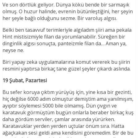
Ve son dörtlük geliyor. Dünya kökü bende bir sarmaşık
olmuş. O huzur halinde, evrenin bütünleştiğini, her şeyin
her şeyle bağlı olduğunu sezme. Bir varoluş algısı.
Belki ben tasavvuf terimleriyle algıladım şiiri ama pekala
Hint mistisizmiyle filan da yorumlanabilir. Süreğen bir
dinginlik algısı sonuçta, panteizmle filan da… Aman ya,
neyse ne.
Biri yapay zeka uygulamalarına komut vererek bu şiirin
resmini yaptırsa birkaç tane güzel şeyler çıkardı aslında.
19 Şubat, Pazartesi
Bu sefer koruya çıktım yürüyüş için, yine kısa bir gezinti,
hiç değilse 6000 adım olmuştur demiştim ama yanılmışım,
ayıptır söylemesi 5000 bile olmamış. Dün çıvgın ve
karatavuk görmüştüm bugün onlarla beraber birkaç kuş
daha gördüm serviler, çamlar arasında yürürken.
Karatavuklar yerden yerden uçtular önüm sıra. Hatta
ağaçkakan sesi geldi ama kendisini göremedim. Bir de bu