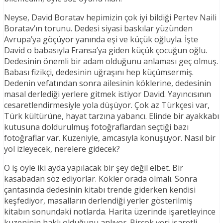
Neyse, David Boratav hepimizin çok iyi bildiği Pertev Naili
Boratav’ın torunu. Dedesi siyasi baskılar yüzünden
Avrupa’ya göçüyor yanında eşi ve küçük oğluyla. İşte
David o babasıyla Fransa’ya giden küçük çocuğun oğlu.
Dedesinin önemli bir adam olduğunu anlaması geç olmuş.
Babası fizikçi, dedesinin uğraşını hep küçümsermiş.
Dedenin vefatından sonra ailesinin köklerine, dedesinin
masal derlediği yerlere gitmek istiyor David. Yayıncısının
cesaretlendirmesiyle yola düşüyor. Çok az Türkçesi var,
Türk kültürüne, hayat tarzına yabancı. Elinde bir ayakkabı
kutusuna doldurulmuş fotoğraflardan seçtiği bazı
fotoğraflar var. Kuzeniyle, amcasıyla konuşuyor. Nasıl bir
yol izleyecek, nerelere gidecek?
O iş öyle iki ayda yapılacak bir şey değil elbet. Bir
kasabadan söz ediyorlar. Kökler orada olmalı. Sonra
çantasında dedesinin kitabı trende giderken kendisi
keşfediyor, masalların derlendiği yerler gösterilmiş
kitabın sonundaki notlarda. Harita üzerinde işaretleyince
kuzeninin haklı olduğunu anlıyor. Birçok yeri işaretli