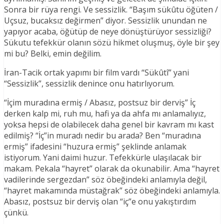
Sonra bir rüya rengi. Ve sessizlik. “Başım sükûtu öğüten /
Uçsuz, bucaksız değirmen” diyor. Sessizlik unundan ne
yapıyor acaba, öğütüp de neye dönüştürüyor sessizliği?
Sükutu tefekkür olanın sözü hikmet oluşmuş, öyle bir şey
mi bu? Belki, emin değilim.
İran-Tacik ortak yapımı bir film vardı “Sükûtî” yani
“Sessizlik”, sessizlik denince onu hatırlıyorum.
“İçim muradına ermiş / Abasız, postsuz bir derviş” İç
derken kalp mi, ruh mu, hafi ya da ahfa mı anlamalıyız,
yoksa hepsi de olabilecek daha genel bir kavram mı kast
edilmiş? “İç”in muradı nedir bu arada? Ben “muradına
ermiş” ifadesini “huzura ermiş” şeklinde anlamak
istiyorum. Yani daimi huzur. Tefekkürle ulaşılacak bir
makam. Pekala “hayret” olarak da okunabilir. Ama “hayret
vadilerinde sergezdan” söz öbeğindeki anlamıyla değil,
“hayret makamında müstağrak” söz öbeğindeki anlamıyla.
Abasız, postsuz bir derviş olan “iç”e onu yakıştırdım
çünkü.