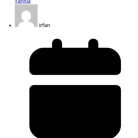
Yanıtla
irfan